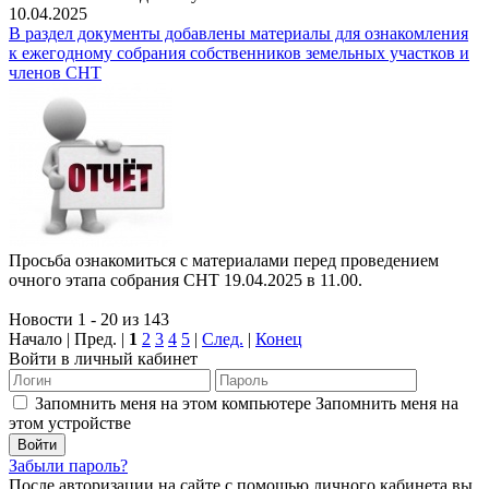
10.04.2025
В раздел документы добавлены материалы для ознакомления
к ежегодному собрания собственников земельных участков и
членов СНТ
Просьба ознакомиться с материалами перед проведением
очного этапа собрания СНТ 19.04.2025 в 11.00.
Новости 1 - 20 из 143
Начало | Пред. |
1
2
3
4
5
|
След.
|
Конец
Войти в личный кабинет
Запомнить меня на этом компьютере
Запомнить меня на
этом устройстве
Забыли пароль?
После авторизации на сайте с помощью личного кабинета вы